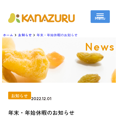
Menu
企業情報
ホーム
お知らせ
年末・年始休暇のお知らせ
企業のお客様へ
News
OEM4つの姿勢
ナッツができるまで
トータルサポート
お知らせ
コラム
採用情報
お問い合わせ
お知らせ
2022.12.01
年末・年始休暇のお知らせ
Knuts
楽天
直営店