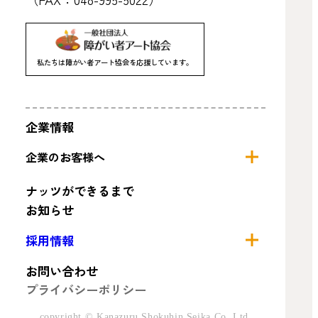
私たちは障がい者アート協会を応援しています。
企業情報
企業のお客様へ
OEM4つの姿勢
ナッツができるまで
トータルサポート
お知らせ
採用情報
会社を知る
お問い合わせ
代表メッセージ
プライバシーポリシー
教育、研修、社内イベント
社内制度、福利厚生
copyright © Kanazuru Shokuhin Seika Co.,Ltd.