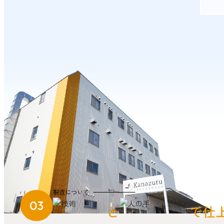
製造について
03
と
で仕