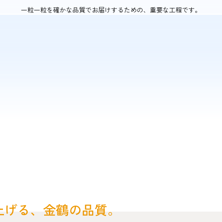
手助けしてくれます
一粒一粒を確かな品質でお届けするための、重要な工程です。
ミツバチを媒介とした受粉
ーモンドは自花受粉を行わ
は2品種以上が栽培されてい
アーモンドの品種は、約30
成熟
3月〜8
上げる、金鶴の品質。