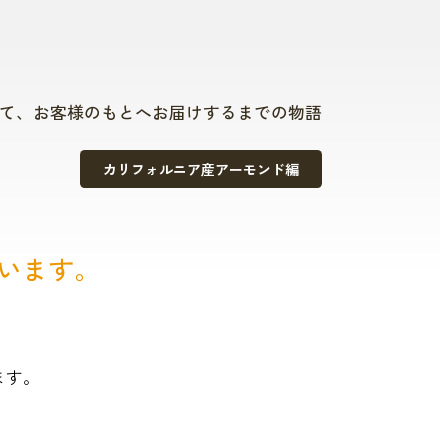
て、お客様のもとへお届けするまでの物語
カリフォルニア産アーモンド編
期
10月
います。
ます。
いため「シェイカ