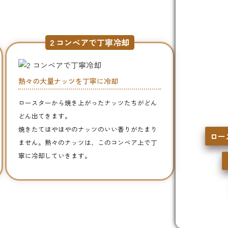
ついにアーモンドが
顔を出した！
2
コンベアで丁寧冷却
アーモンドは自然に落ちな
ー」という特殊な機械で木
熱々の大量ナッツを丁寧に冷却
ます。この様子は「
アーモ
呼ばれ、シャワーのように
ロースターから焼き上がったナッツたちがどん
た実を、落下後に地面で乾
どん出てきます。
ーで集めます。
焼きたてほやほやのナッツのいい香りがたまり
ロー
ません。熱々のナッツは、このコンベア上で丁
寧に冷却していきます。
休眠
11月〜