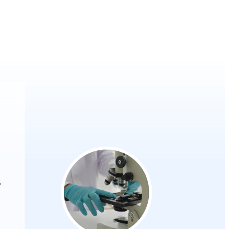
、薄いピンクの美
す。アーモンドの
ラルバレーでは、
て親しまれていま
粉
月上旬
。