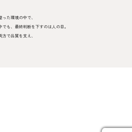
きれいな木の実に
なってきました
整った環境の中で、
中でも、最終判断を下すのは人の目。
花が散り、葉が出るころに
ぞかせます。7〜8月上旬に
両方で品質を支え、
め、外側の
殻が開くにつれ
てきます。だんだん果皮が
は完全に開いた状態になり
収穫
8月中旬〜