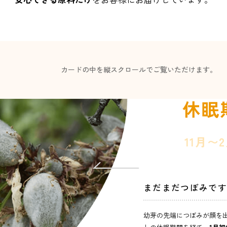
ー」という特殊な機械で木
ます。この様子は「
アーモ
呼ばれ、シャワーのように
た実を、落下後に地面で乾
ーで集めます。
カードの中を縦スクロールでご覧いただけます。
休眠
11月〜
まだまだつぼみです
幼芽の先端につぼみが顔を