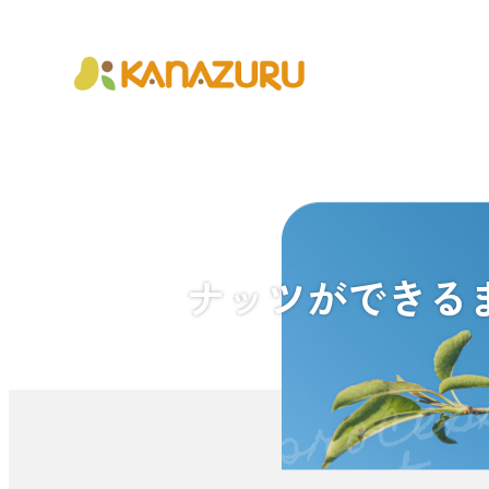
ナッツができる
Rhe proces