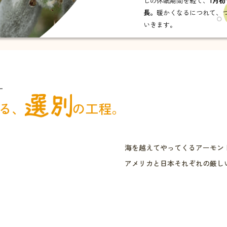
しの休眠期間を経て、
1月
長。
暖かくなるにつれて、
いきます。
る、
の工程。
開花
海を越えてやってくるアーモン
2月下旬〜3
アメリカと日本それぞれの厳し
まるで桜みたい！