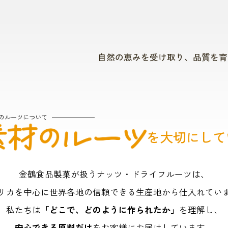
自然の恵みを受け取り、品質を育
収穫
のルーツについて
8月中旬〜
を大切にして
ついにアーモンドが
金鶴食品製菓が扱うナッツ・ドライフルーツは、
顔を出した！
リカを中心に世界各地の
信頼できる生産地から仕入れてい
私たちは
「どこで、どのように作られたか」
を
理解し、
アーモンドは自然に落ちな
安心できる原料だけ
を
お客様にお届けしています。