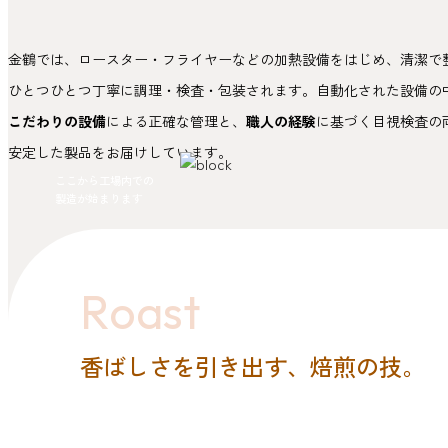
金鶴では、ロースター・フライヤーなどの加熱設備をはじめ、清潔で
ひとつひとつ丁寧に調理・検査・包装されます。自動化された設備の
こだわりの設備
による正確な管理と、
職人の経験
に基づく目視検査の
安定した製品をお届けしています。
ここから工場内での
製造が始まります
Roast
ー編
香ばしさを引き出す、焙煎の技。