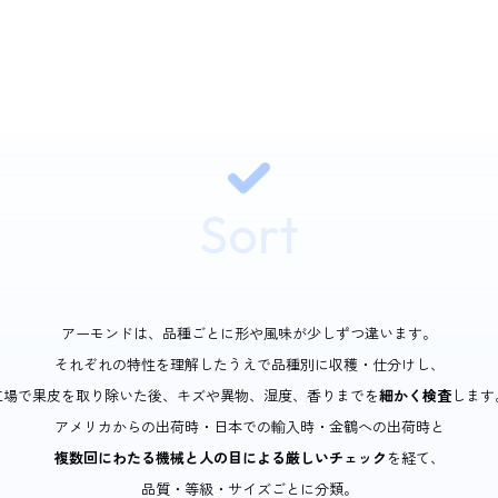
春になると、桜によく似た
しい花々が一斉に開花しま
開花はとても早く、セント
春の訪れを告げる使者
とし
す。
Sort
受
アーモンドは、品種ごとに形や風味が少しずつ違います。
それぞれの特性を理解したうえで品種別に収穫・仕分けし、
2月下旬〜3
工場で果皮を取り除いた後、キズや異物、湿度、香りまでを
細かく検査
します
アメリカからの出荷時・日本での輸入時・金鶴への出荷時と
複数回にわたる機械と人の目による厳しいチェック
を経て、
ミツバチが受粉を
品質・等級・サイズごとに分類。