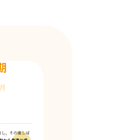
を揺らして収穫し
ンドシャワー
」と
いっせいに落下し
燥させ、スイーパ
期
2月
出し、その後しば