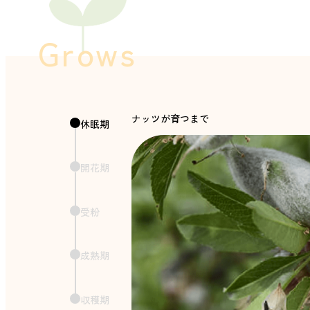
Grows
ナッツが育つまで
休眠期
開花期
受粉
成熟期
収穫期